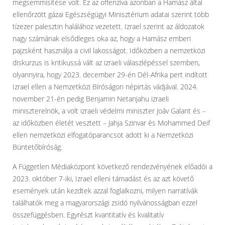
megsemmisítése volt. Ez az offenzíva azonban a Hamász által
ellenőrzött gázai Egészségügyi Minisztérium adatai szerint több
tízezer palesztin halálához vezetett. Izrael szerint az áldozatok
nagy számának elsődleges oka az, hogy a Hamász emberi
pajzsként használja a civil lakosságot. Időközben a nemzetközi
diskurzus is kritikussá vált az izraeli válaszlépéssel szemben,
olyannyira, hogy 2023. december 29-én Dél-Afrika pert indított
Izrael ellen a Nemzetközi Bíróságon népirtás vádjával. 2024.
november 21-én pedig Benjamin Netanjahu izraeli
miniszterelnök, a volt izraeli védelmi miniszter Joáv Galant és –
az időközben életét vesztett – Jahja Szinvar és Mohammed Deif
ellen nemzetközi elfogatóparancsot adott ki a Nemzetközi
Büntetőbíróság.
A Független Médiaközpont következő rendezvényének előadói a
2023. október 7-iki, Izrael elleni támadást és az azt követő
események után kezdtek azzal foglalkozni, milyen narratívák
találhatók meg a magyarországi zsidó nyilvánosságban ezzel
összefüggésben. Egyrészt kvantitatív és kvalitatív