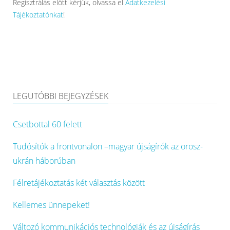
Regisztrálás előtt kérjük, olvassa el
Adatkezelési
Tájékoztatónkat
!
LEGUTÓBBI BEJEGYZÉSEK
Csetbottal 60 felett
Tudósítók a frontvonalon –magyar újságírók az orosz-
ukrán háborúban
Félretájékoztatás két választás között
Kellemes ünnepeket!
Változó kommunikációs technológiák és az újságírás