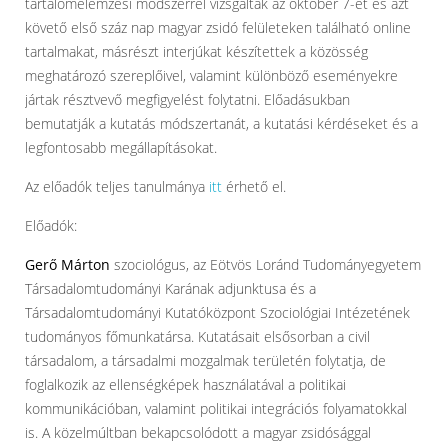
tartalomelemzési módszerrel vizsgálták az október 7-ét és azt
követő első száz nap magyar zsidó felületeken található online
tartalmakat, másrészt interjúkat készítettek a közösség
meghatározó szereplőivel, valamint különböző eseményekre
jártak résztvevő megfigyelést folytatni. Előadásukban
bemutatják a kutatás módszertanát, a kutatási kérdéseket és a
legfontosabb megállapításokat.
Az előadók teljes tanulmánya
itt
érhető el.
Előadók:
Gerő Márton
szociológus, az Eötvös Loránd Tudományegyetem
Társadalomtudományi Karának adjunktusa és a
Társadalomtudományi Kutatóközpont Szociológiai Intézetének
tudományos főmunkatársa. Kutatásait elsősorban a civil
társadalom, a társadalmi mozgalmak területén folytatja, de
foglalkozik az ellenségképek használatával a politikai
kommunikációban, valamint politikai integrációs folyamatokkal
is. A közelmúltban bekapcsolódott a magyar zsidósággal