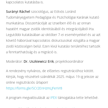
kapcsolatos kutatásba is.
Surányi Ráchel
szociológus, az Eötvös Loránd
Tudományegyetem Pedagógiai és Pszichológiai Karának kutató
munkatársa. Disszertációját az Izraelben élő és az onnan
hazatért magyar zsidók identitásából és integrációjából írta.
Legutóbbi kutatásában az október 7-ei eseményekkel és az azt
követő háborúval kapcsolatos diskurzusokat vizsgálta a magyar
zsidó közösségen belül. Ezen kívül kutatási területéhez tartozik
a fenntarthatóság és a migráció is.
Moderátor:
Dr. Uszkiewicz Erik
, projektkoordinátor
A rendezvény nyilvános, de előzetes regisztrációhoz kötött.
Kérjük, hogy részvételi szándékát 2025. május 19-ig jelezze az
online regisztrációs űrlapon!
https://forms.gle/5Cr2EnHzmLJFerVr8
A program megvalósulását az
IFEX
támogatása tette lehetővé.