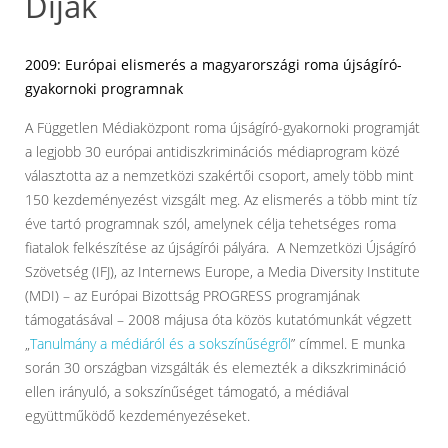
Díjak
2009: Európai elismerés a magyarországi roma újságíró-
gyakornoki programnak
A Független Médiaközpont roma újságíró-gyakornoki programját
a legjobb 30 európai antidiszkriminációs médiaprogram közé
választotta az a nemzetközi szakértői csoport, amely több mint
150 kezdeményezést vizsgált meg. Az elismerés a több mint tíz
éve tartó programnak szól, amelynek célja tehetséges roma
fiatalok felkészítése az újságírói pályára. A Nemzetközi Újságíró
Szövetség (IFJ), az Internews Europe, a Media Diversity Institute
(MDI) – az Európai Bizottság PROGRESS programjának
támogatásával – 2008 májusa óta közös kutatómunkát végzett
„
Tanulmány a médiáról és a sokszínűségről
” címmel. E munka
során 30 országban vizsgálták és elemezték a dikszkrimináció
ellen irányuló, a sokszínűséget támogató, a médiával
együttműködő kezdeményezéseket.