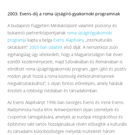
2003: Evens-díj a roma újságíró-gyakornoki programnak
A budapesti Független Médiaközpont valamint pozsonyi és
bukaresti partnerközpontjainak
roma újságírógyakornoki
programja
kapta a belga
Evens Alapítvány
„interkulturális
oktatásért”
2003-ban odaítélt
első díját. A nemzetközi zsűri
egyhangúlag úgy vélekedett, hogy a Magyarországon hat évvel
ezelőtt kezdeményezett, majd Szlovákiában és Romániában is
elindított roma újságírógyakornoki program „igen újító és pozitív
módon járult hozzá a roma közösség életkörülményeinek
megváltoztatásához”, s olyan fontos előrelépés, amely hatását
érezteti a többségi médiában és társadalomban.
Az Evens Alapítványt 1996-ban Georges Evens és Irene Evens-
Radzyminska hozta létre Antwerpenben olyan személyek és
csoportok támogatására, amelyek az európai integrációhoz és
építéshez való tartós hozzájárulásuk révén elősegítik a kulturális
és társadalmi különbözőségek mélyebb tiszteletét három