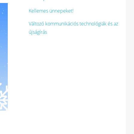
Kellemes ünnepeket!
Változó kommunikációs technológiák és az
újságírás