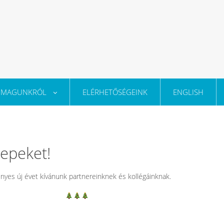
MAGUNKRÓL
ELÉRHETŐSÉGEINK
ENGLISH
epeket!
yes új évet kívánunk partnereinknek és kollégáinknak.