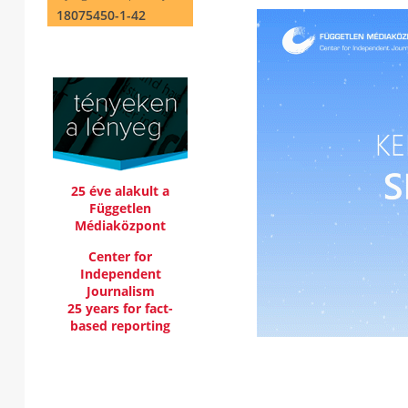
18075450-1-42
25 éve alakult a
Független
Médiaközpont
Center for
Independent
Journalism
25 years for fact-
based reporting