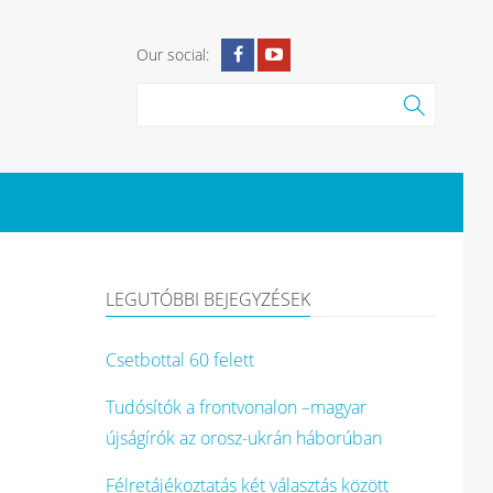
Our social:
LEGUTÓBBI BEJEGYZÉSEK
Csetbottal 60 felett
Tudósítók a frontvonalon –magyar
újságírók az orosz-ukrán háborúban
Félretájékoztatás két választás között