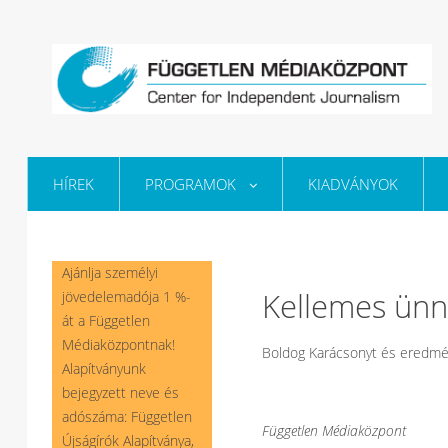
HÍREK
PROGRAMOK
KIADVÁNYOK
Ajánlja személyi
Kellemes ünn
jövedelemadója 1 %-
át a Független
Médiaközpontnak!
Boldog Karácsonyt és eredmén
Alapítványunk
bejegyzett neve és
adószáma: Független
Független Médiaközpont
Újságírók Alapítványa,