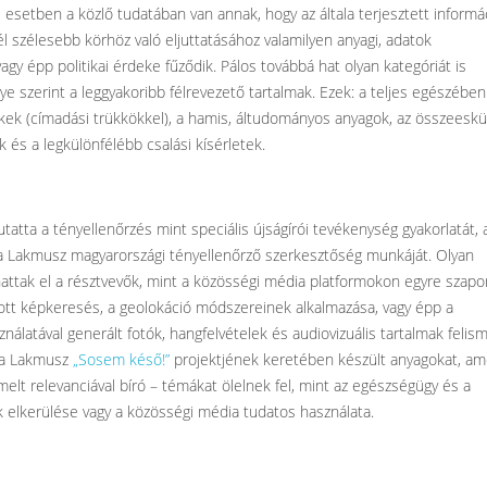
 esetben a közlő tudatában van annak, hogy az általa terjesztett informá
 szélesebb körhöz való eljuttatásához valamilyen anyagi, adatok
gy épp politikai érdeke fűződik. Pálos továbbá hat olyan kategóriát is
 szerint a leggyakoribb félrevezető tartalmak. Ezek: a teljes egészében k
kkek (címadási trükkökkel), a hamis, áltudományos anyagok, az összeesk
k és a legkülönfélébb csalási kísérletek.
tta a tényellenőrzés mint speciális újságírói tevékenység gyakorlatát, 
a Lakmusz magyarországi tényellenőrző szerkesztőség munkáját. Olyan
thattak el a résztvevők, mint a közösségi média platformokon egyre szap
dított képkeresés, a geolokáció módszereinek alkalmazása, vagy épp a
nálatával generált fotók, hangfelvételek és audiovizuális tartalmak felis
e a Lakmusz
„Sosem késő!”
projektjének keretében készült anyagokat, am
elt relevanciával bíró – témákat ölelnek fel, mint az egészségügy és a
 elkerülése vagy a közösségi média tudatos használata.