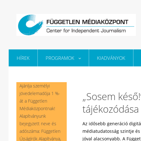
HÍREK
PROGRAMOK
KIADVÁNYOK
Ajánlja személyi
„Sosem késő!”
jövedelemadója 1 %-
át a Független
tájékozódása a
Médiaközpontnak!
Alapítványunk
bejegyzett neve és
Az idősebb generáció digit
adószáma: Független
médiatudatosság szintje é
Újságírók Alapítványa,
jóval alacsonyabb. A Függet