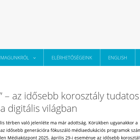
MAGUNKRÓL
ELÉRHETŐSÉGEINK
ENGLISH
 – az idősebb korosztály tudatos
 digitális világban
ális térben való jelenléte ma már adottság. Körükben ugyanakkor a
s az idősebb generációra fókuszáló médiaedukációs programok szá
len Médiaközpont 2025. április 29-i eseménye az idősebb korosztál