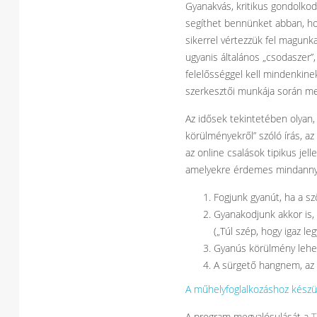
Gyanakvás, kritikus gondolkod
segíthet bennünket abban, ho
sikerrel vértezzük fel magunka
ugyanis általános „csodaszer
felelősséggel kell mindenkinek
szerkesztői munkája során me
Az idősek tekintetében olyan,
körülményekről” szóló írás, az
az online csalások tipikus je
amelyekre érdemes mindannyi
Fogjunk gyanút, ha a szö
Gyanakodjunk akkor is,
(„Túl szép, hogy igaz leg
Gyanús körülmény lehet 
A sürgető hangnem, az 
A műhelyfoglalkozáshoz készült
A program megvalósulását a
T