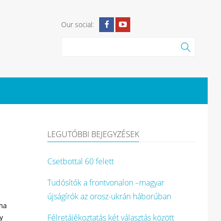
Our social:
LEGUTÓBBI BEJEGYZÉSEK
Csetbottal 60 felett
Tudósítók a frontvonalon –magyar
újságírók az orosz-ukrán háborúban
ma
Félretájékoztatás két választás között
y