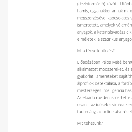
(dezinformáció) között. Utóbbi
hamis, ugyanakkor annak minél
megszerzésével kapcsolatos va
ismertetett, amelyek véleménye
anyagok, a kattintásvadász ci
elméletek, a szatirikus anyago
Mi a tényellenőrzés?
Előadásában Pálos Máté bemuta
alkalmazott módszereket, és 
gyakorlati ismereteket sajátí
álprofilok detektálása, a for
mesterséges intelligencia hasz
Az előadó röviden ismertett
olyan – az idősek számára kiem
tudomány, az online átverések
Mit tehetünk?