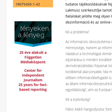
18075450-1-42
tudatos tájékozódásának fej
Lakmusz szerkesztője tartot
fiatalokat jelölte meg olyan
dezinformáció és az online 
Mi a probléma?
Az információs ökoszisztéma 
mennyisége, hanem az informá
25 éve alakult a
ráadásul a technológiai vívmá
Független
eljuttatása is minden korábbi
Médiaközpont
demokratizálódási folyamat kö
Center for
korábbinál alacsonyabb. Ma már
Independent
időben információbefogadó is
Journalism
az állami információterjeszté
25 years for fact-
based reporting
egyoldalúság”, ami az Európai 
Mi a különbség?
Pálos Máté hangsúlyozta: font