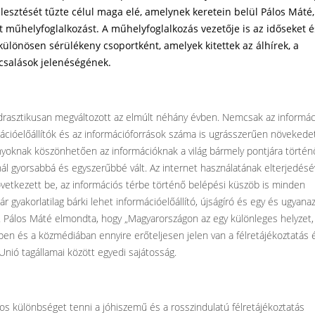
lesztését tűzte célul maga elé, amelynek keretein belül Pálos Máté,
t műhelyfoglalkozást. A műhelyfoglalkozás vezetője is az időseket é
 különösen sérülékeny csoportként, amelyek kitettek az álhírek, a
csalások jelenéségének.
drasztikusan megváltozott az elmúlt néhány évben. Nemcsak az informác
cióelőállítók és az információforrások száma is ugrásszerűen növekedet
nyoknak köszönhetően az információknak a világ bármely pontjára történ
nál gyorsabbá és egyszerűbbé vált. Az internet használatának elterjedésé
vetkezett be, az információs térbe történő belépési küszöb is minden
 gyakorlatilag bárki lehet információelőállító, újságíró és egy és ugyana
. Pálos Máté elmondta, hogy „Magyarországon az egy különleges helyzet,
sben és a közmédiában ennyire erőteljesen jelen van a félretájékoztatás 
Unió tagállamai között egyedi sajátosság.
os különbséget tenni a jóhiszemű és a rosszindulatú félretájékoztatás