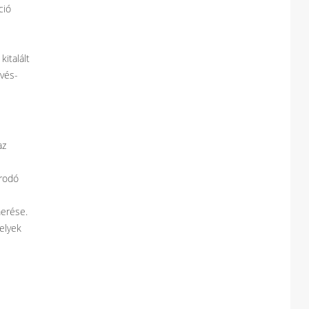
ció
italált
üvés-
az
orodó
merése.
elyek