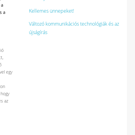
 a
Kellemes ünnepeket!
s a
Változó kommunikációs technológiák és az
újságírás
ió
t,
ő
vel egy
zon
 hogy
és az