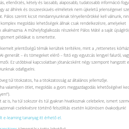
ás, ellenőrzés, kétely és lassabb, alaposabb, tudatosabb információ-fogy
gy az álhírek és összeesküvés-elméletek nem újkeletű jelenségeivel s
t. Pálos szerint kicsit mindannyiunknak tényellenőrökké kell válnunk, ni
”, komplex megoldási lehetőségek állnak csak rendelkezésre, amelyeket
 alkalmaznia. A műhelyfoglalkozás részeként Pálos Máté a saját újságírói
gismert példákat is ismertette.
 kiemelt jelentőségű témák kerültek terítékre, mint a „rettenetes kórház
 AI-generált – és tömegeket elérő – fotó egy egyutcás lengyel faluról, va
llemzői. Ez utóbbival kapcsolatban jótanácsként négy szempont hangzott e
unknak odafigyelni.
veg túl titokzatos, ha a titokzatosság az általános jellemzője.
 ha valamilyen ötlet, megoldás a gyors meggazdagodás lehetőségével ke
yen!”).
az is, ha túl sokszor és túl gyakran hivatkoznak celebekre, ismert szem
azonnali cselekvésre történő felszólítás esetén különösen óvakodjunk!
 e-learning tananyag itt érhető el.
ransitions
támogatása tette lehetővé.